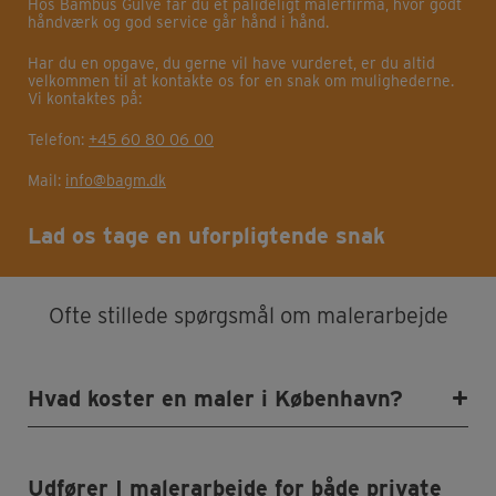
Hos Bambus Gulve får du et pålideligt malerfirma, hvor godt
håndværk og god service går hånd i hånd.
Har du en opgave, du gerne vil have vurderet, er du altid
velkommen til at kontakte os for en snak om mulighederne.
Vi kontaktes på:
Telefon:
+45 60 80 06 00
Mail:
info@bagm.dk
Lad os tage en uforpligtende snak
Ofte stillede spørgsmål om malerarbejde
Hvad koster en maler i København?
Udfører I malerarbejde for både private