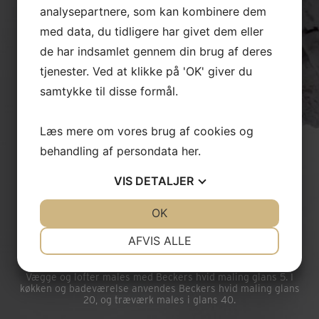
analysepartnere, som kan kombinere dem
med data, du tidligere har givet dem eller
Pakke 3 – areal på 75 m²
de har indsamlet gennem din brug af deres
Inkluderer gulvafslibning med 3 x lak eller
tjenester. Ved at klikke på 'OK' giver du
oliebehandling samt 2 x maling af vægge og lofter.
samtykke til disse formål.
Pris
: 22.495 kr. – spar 33 %
Læs mere om vores brug af cookies og
behandling af persondata
her
.
Pakke 4 – areal på 100 m²
VIS
DETALJER
Inkluderer gulvafslibning med 3 x lak eller
oliebehandling samt 2 x maling af alle vægge og lofter.
JA
NEJ
OK
JA
NEJ
Pris
: 27.495 kr. – spar 40 %
NØDVENDIGE
PRÆFERENCER
AFVIS ALLE
JA
NEJ
JA
NEJ
Vægge og lofter males med Beckers hvid maling glans 5. I
MARKETING
STATISTIK
køkken og badeværelse anvendes Beckers hvid maling glans
20, og træværk males i glans 40.