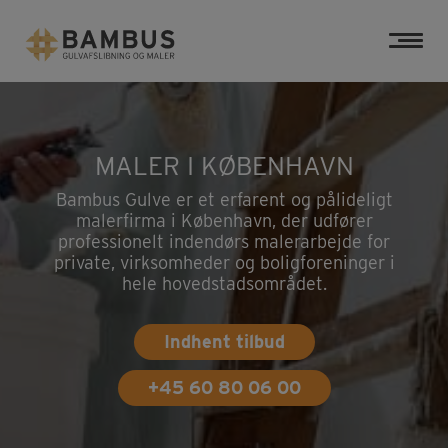
Hop
til
indholdet
MALER I KØBENHAVN
Bambus Gulve er et erfarent og pålideligt
malerfirma i København, der udfører
professionelt indendørs malerarbejde for
private, virksomheder og boligforeninger i
hele hovedstadsområdet.
Indhent tilbud
+45 60 80 06 00