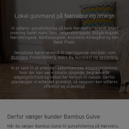
Lokal gulvmand på Nørrebro og omegn
Vi udfører gulvafslibning på hele Nørrebro – blandt andet
omkring Sankt Hans Torv, Jægersborggade, Blågårdsgade,
Nørrebrogade, Rantzausgade, Assistens Kirkegård og Den
Røde Plads.
Derudover kører vi også til nærliggende områder som
Østerbro
, Frederiksberg, Indre By, Nordvest og
Vesterbro
.
Vi er vant til at arbejde i københavnske etageejendomme,
hvor der kan være smalle opgange, begrænsede
adgangsforhold og behov for hensyn til naboer. Derfor
planlægger vi arbejdet grundigt, så opgaven kan udføres
effektivt og ordentligt.
Derfor vælger kunder Bambus Gulve
Når du vælger Bambus Gulve til gulvafslibning på Nørrebro,