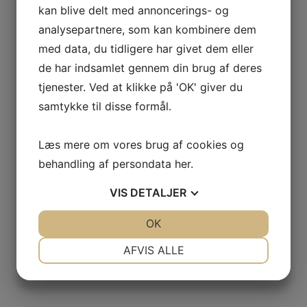
kan blive delt med annoncerings- og
analysepartnere, som kan kombinere dem
med data, du tidligere har givet dem eller
de har indsamlet gennem din brug af deres
tjenester. Ved at klikke på 'OK' giver du
samtykke til disse formål.
Læs mere om vores brug af cookies og
behandling af persondata
her
.
VIS
DETALJER
JA
NEJ
OK
JA
NEJ
NØDVENDIGE
PRÆFERENCER
AFVIS ALLE
JA
NEJ
JA
NEJ
MARKETING
STATISTIK