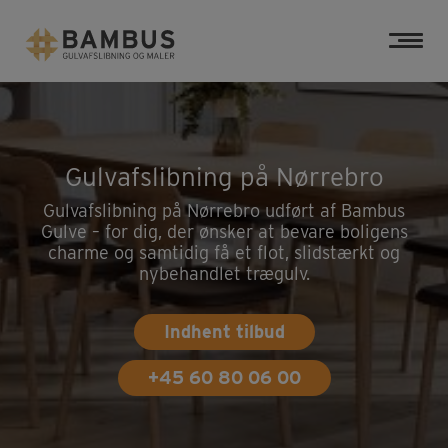
Hop
til
indholdet
Gulvafslibning på Nørrebro
Gulvafslibning på Nørrebro udført af Bambus
Gulve – for dig, der ønsker at bevare boligens
charme og samtidig få et flot, slidstærkt og
nybehandlet trægulv.
Indhent tilbud
+45 60 80 06 00