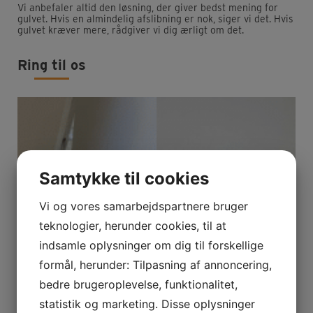
Vi anbefaler altid den løsning, der giver bedst mening for
gulvet. Hvis en almindelig afslibning er nok, siger vi det. Hvis
gulvet kræver mere, rådgiver vi dig ærligt om det.
Ring til os
Samtykke til cookies
Vi og vores samarbejdspartnere bruger
teknologier, herunder cookies, til at
indsamle oplysninger om dig til forskellige
formål, herunder: Tilpasning af annoncering,
bedre brugeroplevelse, funktionalitet,
statistik og marketing. Disse oplysninger